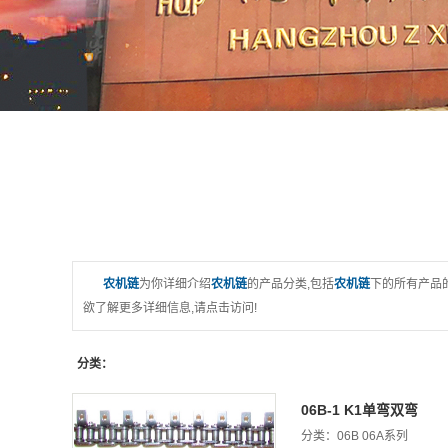
农机链
为你详细介绍
农机链
的产品分类,包括
农机链
下的所有产品
欲了解更多详细信息,请点击访问!
分类：
06B-1 K1单弯双弯
分类：
06B 06A系列