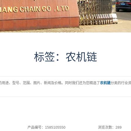
28A 28B系列
32A 32B系列
40A 40B系列
48A 48B系列
S38系列农机链
标签：农机链
41.3与CA555系
列
的用途、型号、范围、图片、新闻及价格。同时我们还为您精选了
农机链
分类的行业
产品编号：1585105550
浏览次数：289