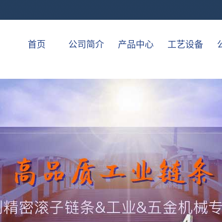
首页
公司简介
产品中心
工艺设备
公司简介
上海04C-415H系
一级案例
索：
农机链
农机链厂家
农机链采购
联系我们
上海06B 06A系
列
上海08A 08B系列
列
上海10A 10B系列
上海12A 12B系列
上海16A 16B系列
上海20A 20B系列
上海24A 24B系列