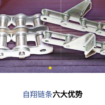
上海28A 28B系列
上海32A 32B系列
上海40A 40B系列
上海48A 48B系列
上海S38系列农机
上海41.3与
链
CA555系列
1
自翔链条
六大优势