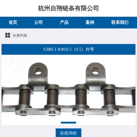
杭州自翔链条有限公司
首页
公司
产品
案例
联系我们
分类列表
S38H-1 KΦ10.5（6.5）外弯
在线询价